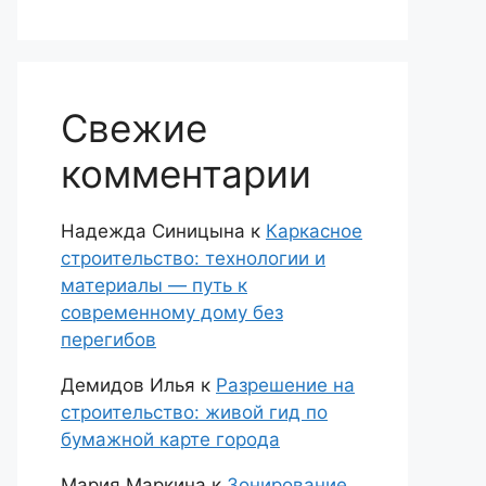
Свежие
комментарии
Надежда Синицына
к
Каркасное
строительство: технологии и
материалы — путь к
современному дому без
перегибов
Демидов Илья
к
Разрешение на
строительство: живой гид по
бумажной карте города
Мария Маркина
к
Зонирование