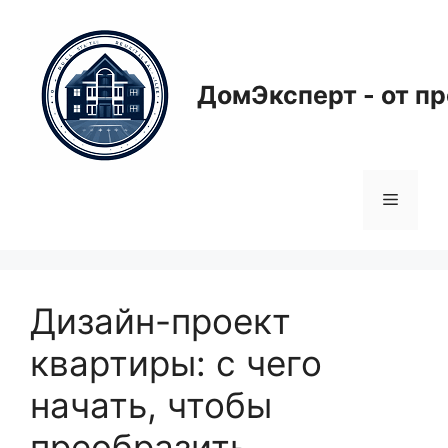
Перейти
к
содержимому
ДомЭксперт - от п
Меню
Дизайн-проект
квартиры: с чего
начать, чтобы
преобразить