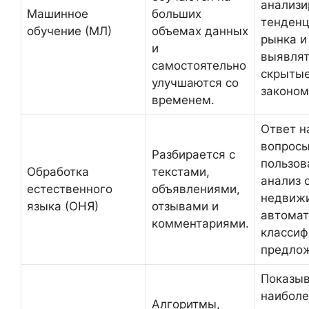
анализи
Машинное
больших
тенден
обучение (МЛ)
объемах данных
рынка и
и
выявлят
самостоятельно
скрыты
улучшаются со
законом
временем.
Ответ н
вопрос
Разбирается с
пользов
Обработка
текстами,
анализ 
естественного
объявлениями,
недвиж
языка (ОНЯ)
отзывами и
автомат
комментариями.
классиф
предлож
Показы
наиболе
Алгоритмы,