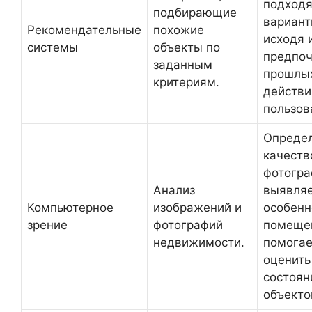
подход
подбирающие
вариант
Рекомендательные
похожие
исходя 
системы
объекты по
предпоч
заданным
прошлы
критериям.
действи
пользов
Опреде
качеств
фотогра
Анализ
выявля
Компьютерное
изображений и
особенн
зрение
фотографий
помеще
недвижимости.
помогае
оценить
состоян
объекто