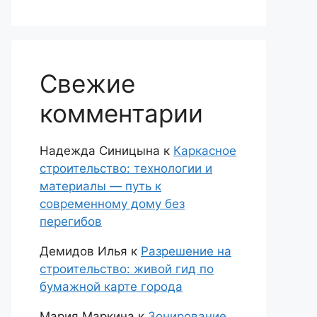
Свежие
комментарии
Надежда Синицына
к
Каркасное
строительство: технологии и
материалы — путь к
современному дому без
перегибов
Демидов Илья
к
Разрешение на
строительство: живой гид по
бумажной карте города
Мария Маркина
к
Зонирование