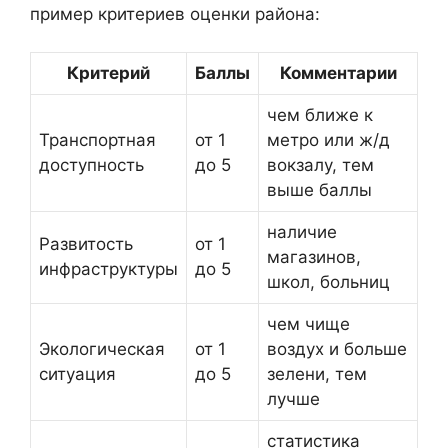
пример критериев оценки района:
Критерий
Баллы
Комментарии
чем ближе к
Транспортная
от 1
метро или ж/д
доступность
до 5
вокзалу, тем
выше баллы
наличие
Развитость
от 1
магазинов,
инфраструктуры
до 5
школ, больниц
чем чище
Экологическая
от 1
воздух и больше
ситуация
до 5
зелени, тем
лучше
статистика