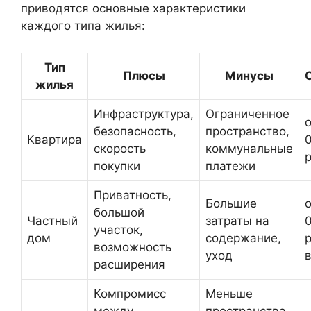
приводятся основные характеристики
каждого типа жилья:
Тип
Плюсы
Минусы
жилья
Инфраструктура,
Ограниченное
о
безопасность,
пространство,
Квартира
скорость
коммунальные
покупки
платежи
Приватность,
Большие
о
большой
Частный
затраты на
участок,
дом
содержание,
возможность
уход
расширения
Компромисс
Меньше
между
пространства,