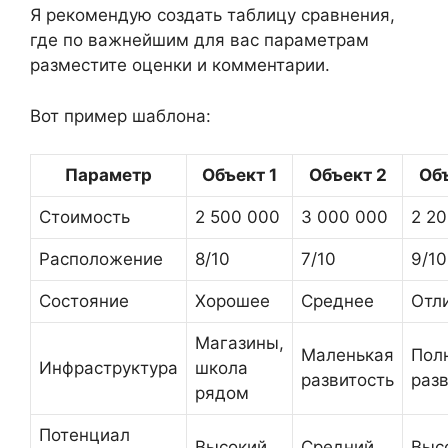
Я рекомендую создать таблицу сравнения,
где по важнейшим для вас параметрам
разместите оценки и комментарии.
Вот пример шаблона:
Параметр
Объект 1
Объект 2
Объ
Стоимость
2 500 000
3 000 000
2 2
Расположение
8/10
7/10
9/10
Состояние
Хорошее
Среднее
Отл
Магазины,
Маленькая
Пол
Инфраструктура
школа
развитость
раз
рядом
Потенциал
Высокий
Средний
Выс