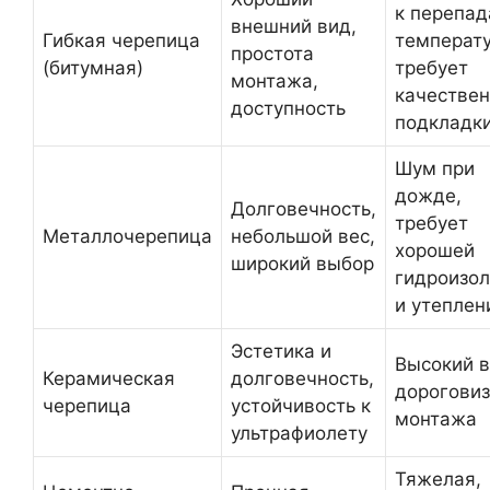
к перепа
внешний вид,
Гибкая черепица
температ
простота
(битумная)
требует
монтажа,
качестве
доступность
подкладк
Шум при
дожде,
Долговечность,
требует
Металлочерепица
небольшой вес,
хорошей
широкий выбор
гидроизо
и утеплен
Эстетика и
Высокий в
Керамическая
долговечность,
дорогови
черепица
устойчивость к
монтажа
ультрафиолету
Тяжелая,